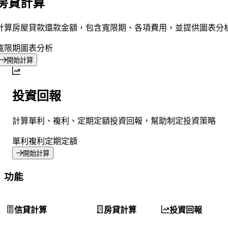
房貸計算
計算房屋貸款還款金額，包含寬限期、各項費用，並提供圖表分
寬限期
圖表分析
開始計算
投資回報
計算單利、複利、定期定額投資回報，幫助制定投資策略
單利
複利
定期定額
開始計算
功能
信貸計算
房貸計算
投資回報