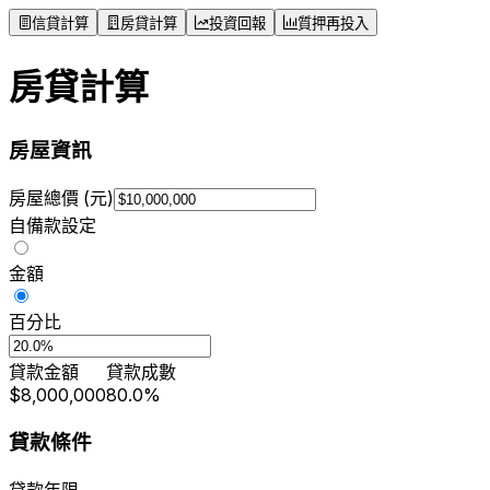
信貸計算
房貸計算
投資回報
質押再投入
房貸計算
房屋資訊
房屋總價 (元)
自備款設定
金額
百分比
貸款金額
貸款成數
$8,000,000
80.0
%
貸款條件